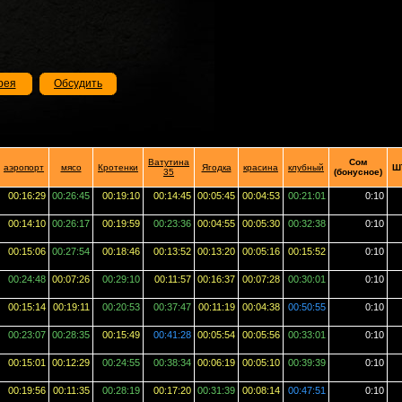
рея
Обсудить
Ватутина
Сом
аэропорт
мясо
Кротенки
Ягодка
красина
клубный
Ш
35
(бонусное)
00:16:29
00:26:45
00:19:10
00:14:45
00:05:45
00:04:53
00:21:01
0:10
00:14:10
00:26:17
00:19:59
00:23:36
00:04:55
00:05:30
00:32:38
0:10
00:15:06
00:27:54
00:18:46
00:13:52
00:13:20
00:05:16
00:15:52
0:10
00:24:48
00:07:26
00:29:10
00:11:57
00:16:37
00:07:28
00:30:01
0:10
00:15:14
00:19:11
00:20:53
00:37:47
00:11:19
00:04:38
00:50:55
0:10
00:23:07
00:28:35
00:15:49
00:41:28
00:05:54
00:05:56
00:33:01
0:10
00:15:01
00:12:29
00:24:55
00:38:34
00:06:19
00:05:10
00:39:39
0:10
00:19:56
00:11:35
00:28:19
00:17:20
00:31:39
00:08:14
00:47:51
0:10