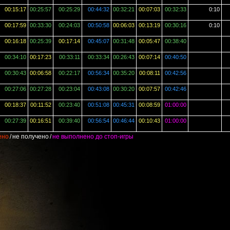
00:15:17
00:25:57
00:25:29
00:44:32
00:32:21
00:07:03
00:32:33
0:10
00:17:59
00:33:30
00:24:03
00:50:58
00:06:03
00:13:19
00:30:16
0:10
00:16:18
00:25:39
00:17:14
00:45:07
00:31:48
00:05:47
00:38:40
00:34:10
00:17:23
00:33:11
00:33:34
00:26:43
00:07:14
00:40:50
00:30:43
00:06:58
00:22:17
00:56:34
00:35:20
00:08:11
00:42:56
00:27:06
00:27:28
00:23:04
00:43:08
00:30:20
00:07:57
00:42:46
00:18:37
00:11:52
00:23:40
00:51:08
00:45:31
00:08:59
01:00:00
00:27:39
00:16:51
00:39:40
00:56:54
00:46:44
00:10:43
01:00:00
ено
/
не получено
/
не выполнено до стоп-игры