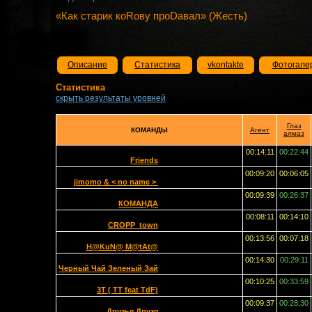
«Как старик коRову проDавал» (Жесть)
Описание
Статистика
vkontakte
Фотогале
Статистика
скрыть результаты уровней
Глаз
КОМАНДЫ
Агент
алмаз
00:14:11
00:22:44
Friends
00:09:20
00:06:05
jimomo & < no name >
00:09:39
00:26:37
КОМАНДА
00:08:11
00:14:10
CROPP_town
00:13:56
00:07:18
H@KuN@ M@tAt@
00:14:30
00:29:11
Черный Чай Зеленый Зай
00:10:25
00:33:59
3T ( TT feat TdF)
00:09:37
00:28:30
Друзья Друзя