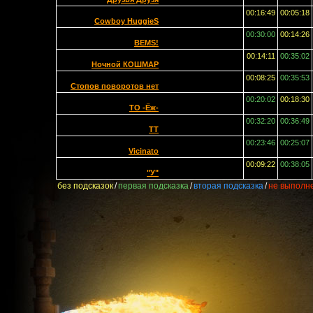
00:16:49
00:05:18
Cowboy HuggieS
00:30:00
00:14:26
BEMS!
00:14:11
00:35:02
Ночной КОШМАР
00:08:25
00:35:53
Стопов поворотов нет
00:20:02
00:18:30
ТО -Ёж-
00:32:20
00:36:49
TT
00:23:46
00:25:07
Vicinato
00:09:22
00:38:05
"У"
без подсказок
/
первая подсказка
/
вторая подсказка
/
не выполн