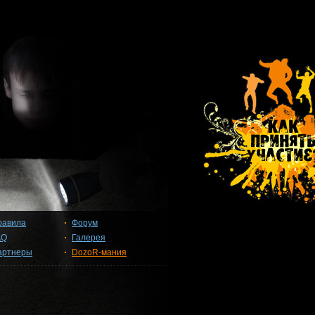
равила
Форум
AQ
Галерея
артнеры
DozoR-мания