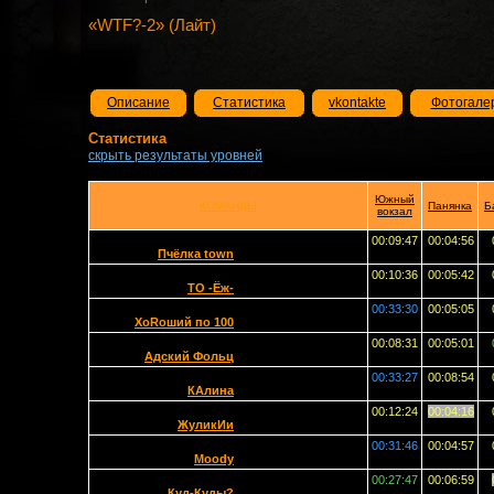
«WTF?-2» (Лайт)
Описание
Статистика
vkontakte
Фотогале
Статистика
скрыть результаты уровней
Южный
КОМАНДЫ
Панянка
Б
вокзал
00:09:47
00:04:56
Пчёлка town
00:10:36
00:05:42
ТО -Ёж-
00:33:30
00:05:05
ХоRоший по 100
00:08:31
00:05:01
Адский Фольц
00:33:27
00:08:54
КАлина
00:12:24
00:04:16
ЖуликИи
00:31:46
00:04:57
Moody
00:27:47
00:06:59
Куд-Куды?