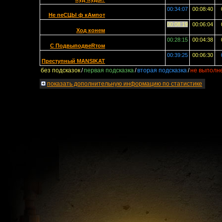
00:34:07
00:08:40
Не пеСЦЫ ф кАмпот
00:08:19
00:06:04
Ход конем
00:28:15
00:04:38
С ПодвыподвеRтом
00:39:25
00:06:30
Преступный MANSIKAT
без подсказок
/
первая подсказка
/
вторая подсказка
/
не выполн
показать
дополнительную информацию по статистике