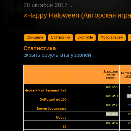
28 октября 2017 г.
«Happy Haloween (Авторская игра
Описание
Статистика
vkontakte
Фотогалерея
Статистика
скрыть результаты уровней
Агентское
Кричев
КОМАНДЫ
театр
нач
Гоголя
00:05:26
00
Черный Чай Зеленый Зай
00:04:14
00
ХоRоший по 100
00:08:33
00
Время бурунькать
00:04:02
00
Moody
00:04:37
00
69