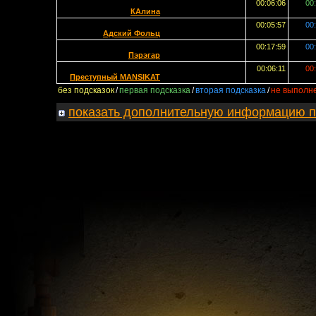
00:06:06
00
КАлина
00:05:57
00
Адский Фольц
00:17:59
00
Пэрэгар
00:06:11
00
Преступный MANSIKAT
без подсказок
/
первая подсказка
/
вторая подсказка
/
не выполн
показать
дополнительную информацию по