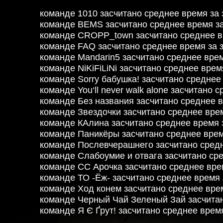
команде 1010 засчитано среднее время за
команде BEMS засчитано среднее время з
команде CROPP_town засчитано среднее в
команде FAQ засчитано среднее время за 
команде Mandarin5 засчитано среднее вре
команде NiKiFiLiNi засчитано среднее вре
команде Sorry бабушка! засчитано среднее
команде You‘ll never walk alone засчитано
команде Без названия засчитано среднее 
команде Звездочки засчитано среднее вре
команде КАлина засчитано среднее время 
команде Паникёры засчитано среднее врем
команде Послевчерашнего засчитано средн
команде Слабоумие и отвага засчитано ср
команде СС Арочка засчитано среднее вре
команде ТО -Ёж- засчитано среднее время
команде Ход конем засчитано среднее вре
команде Черный Чай Зеленый Зай засчитан
команде Я Є Ґрут! засчитано среднее врем