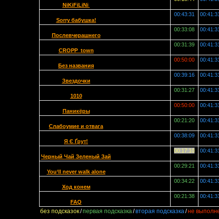
NiKiFiLiNi
00:43:31
00:41:3
Sorry бабушка!
00:33:08
00:41:3
Послевчерашнего
00:31:39
00:41:3
CROPP_town
00:50:00
00:41:3
Без названия
00:39:16
00:41:3
Звездочки
00:31:27
00:41:3
1010
00:50:00
00:41:3
Паникёры
00:21:20
00:41:3
Слабоумие и отвага
00:38:09
00:41:3
Я Є Ґрут!
00:17:10
00:41:3
Черный Чай Зеленый Зай
00:29:21
00:41:3
You‘ll never walk alone
00:34:22
00:41:3
Ход конем
00:21:38
00:41:3
FAQ
без подсказок
/
первая подсказка
/
вторая подсказка
/
не выполн