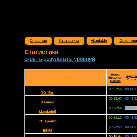
Описание
Статистика
vkontakte
Фотогале
Статистика
скрыть результаты уровней
Агент
Адреса
КОМАНДЫ
Шведская
Стаси
могила
00:22:56
00:41:3
ТО -Ёж-
00:25:47
00:41:3
КАлина
00:30:54
00:41:3
Mandarin5
00:28:12
00:41:3
СС Арочка
00:43:59
00:41:3
BEMS
00:18:44
00:41:3