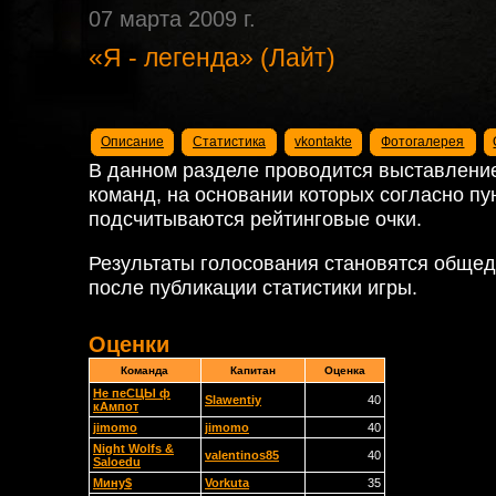
07 марта 2009 г.
«Я - легенда» (Лайт)
Описание
Статистика
vkontakte
Фотогалерея
В данном разделе проводится выставление
команд, на основании которых согласно пу
подсчитываются рейтинговые очки.
Результаты голосования становятся общед
после публикации статистики игры.
Оценки
Команда
Капитан
Оценка
Не пеСЦЫ ф
Slawentiy
40
кАмпот
jimomo
jimomo
40
Night Wolfs &
valentinos85
40
Saloedu
Мину$
Vorkuta
35