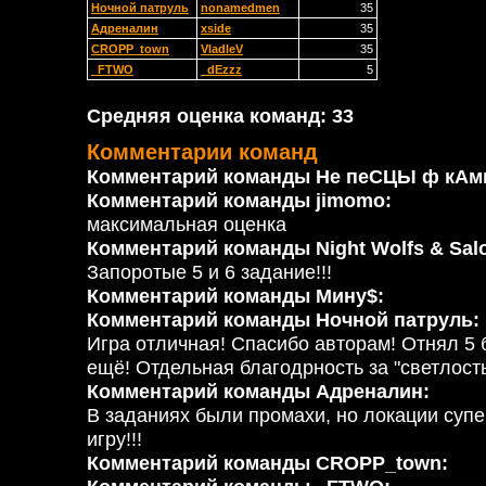
Ночной патруль
nonamedmen
35
Адреналин
xside
35
CROPP_town
VladleV
35
_FTWO
_dEzzz
5
Средняя оценка команд: 33
Комментарии команд
Комментарий команды Не пеСЦЫ ф кАм
Комментарий команды jimomo:
максимальная оценка
Комментарий команды Night Wolfs & Sal
Запоротые 5 и 6 задание!!!
Комментарий команды Мину$:
Комментарий команды Ночной патруль:
Игра отличная! Спасибо авторам! Отнял 5 
ещё! Отдельная благодрность за "светлость
Комментарий команды Адреналин:
В заданиях были промахи, но локации супе
игру!!!
Комментарий команды CROPP_town: