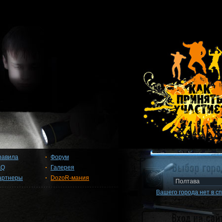
равила
Форум
AQ
Галерея
артнеры
DozoR-мания
Вашего города нет в с