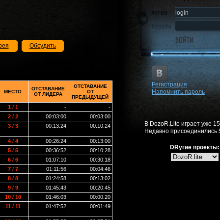
рея
Обсудить
Регистрация
ОТСТАВАНИЕ
ОТСТАВАНИЕ
Напомнить пароль
МЕСТО
ОТ
ОТ ЛИДЕРА
ПРЕДЫДУЩЕЙ
1 / 1
-
-
2 / 2
00:03:00
00:03:00
В DozoR.Lite играет уже 1
3 / 3
00:13:24
00:10:24
Недавно присоединились 
4 / 4
00:26:24
00:13:00
DRугие проекты:
5 / 5
00:36:52
00:10:28
6 / 6
01:07:10
00:30:18
7 / 7
01:11:56
00:04:46
8 / 8
01:24:58
00:13:02
9 / 9
01:45:43
00:20:45
10 / 10
01:46:03
00:00:20
11 / 11
01:47:52
00:01:49