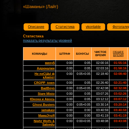
«Шаманы» (Лайт)
Описание
Статистика
vkontakte
Фотогале
Статистика
показать результаты уровней
ЧИСТОЕ
ОБЩЕЕ
КОМАНДЫ
ШТРАФ
БОНУСЫ
ВРЕМЯ
ВРЕМЯ
мину$
0:00
0:05
02:00:16
01:55:16
Адреналин
0:00
0:05
02:03:16
01:58:16
Не пеСЦЫ ф
0:00
0:05+0:05
02:18:40
02:08:40
кАмпот
CROPP_town
0:00
0:05
02:26:40
02:21:40
BadBoys
0:00
0:05+0:05
02:42:08
02:32:08
Stare Misto
0:00
0:05
03:07:26
03:02:26
Юнона и Авось
0:00
0:05
03:12:12
03:07:12
Ghost Busters
0:00
0:05+0:05
03:30:14
03:20:14
jamakasi
0:00
0:00
03:40:59
03:40:59
МамаЭтоЯ
0:00
0:00
03:41:19
03:41:19
Night Wolfs &
0:00
0:00+0:05
03:48:08
03:43:08
Saloedu