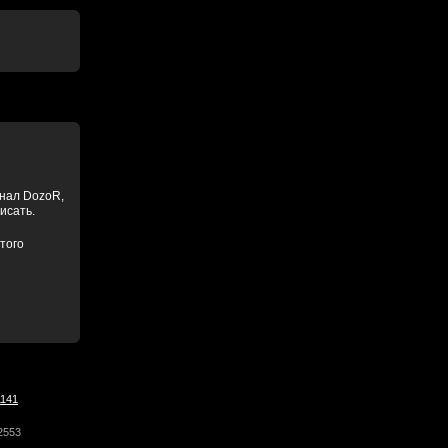
анал DozoR,
писать.
того
1141
2553