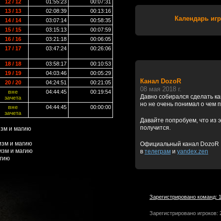
12 / 12
01:55:23
00:07:31
13 / 13
02:08:39
00:13:16
Календарь игр
14 / 14
03:07:14
00:58:35
15 / 15
03:15:13
00:07:59
16 / 16
03:21:18
00:06:05
17 / 17
03:47:24
00:26:06
18 / 18
03:58:17
00:10:53
19 / 19
04:03:46
00:05:29
Канал DozoR
20 / 20
04:24:51
00:21:05
08 мая 2018 г.
вне
04:44:45
00:19:54
Давно собирался сделать к
зачета
но не очень понимал о чем 
вне
04:44:45
00:00:00
зачета
Давайте попробуем, что из э
получится.
зм и магию
зм и магию
Официальный канал DozoR
изм и магию
в
телеграм
и
yandex.zen
агию
Зарегистрировано команд: 
Зарегистрировано игроков: 