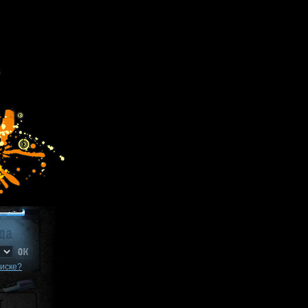
писке?