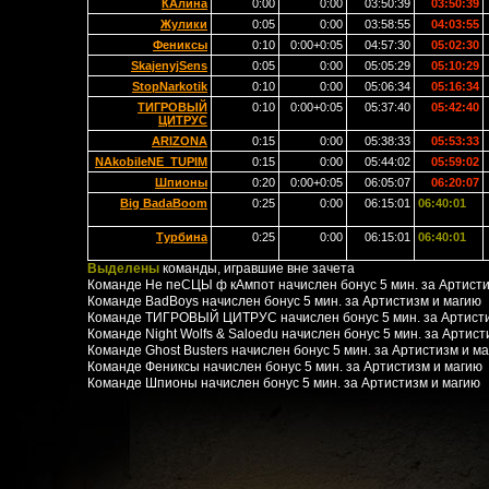
КАлина
0:00
0:00
03:50:39
03:50:39
Жулики
0:05
0:00
03:58:55
04:03:55
Фениксы
0:10
0:00+0:05
04:57:30
05:02:30
SkajenyjSens
0:05
0:00
05:05:29
05:10:29
StopNarkotik
0:10
0:00
05:06:34
05:16:34
ТИГРОВЫЙ
0:10
0:00+0:05
05:37:40
05:42:40
ЦИТРУС
ARIZONA
0:15
0:00
05:38:33
05:53:33
NAkobileNE_TUPIM
0:15
0:00
05:44:02
05:59:02
Шпионы
0:20
0:00+0:05
06:05:07
06:20:07
Big BadaBoom
0:25
0:00
06:15:01
06:40:01
Турбина
0:25
0:00
06:15:01
06:40:01
Выделены
команды, игравшие вне зачета
Команде Не пеСЦЫ ф кАмпот начислен бонус 5 мин. за Артисти
Команде BadBoys начислен бонус 5 мин. за Артистизм и магию
Команде ТИГРОВЫЙ ЦИТРУС начислен бонус 5 мин. за Артисти
Команде Night Wolfs & Saloedu начислен бонус 5 мин. за Артист
Команде Ghost Busters начислен бонус 5 мин. за Артистизм и м
Команде Фениксы начислен бонус 5 мин. за Артистизм и магию
Команде Шпионы начислен бонус 5 мин. за Артистизм и магию