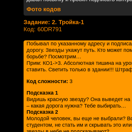
Фото кодов
Задание: 2. Тройка-1
Код: 60DR791
Побывал по указанному адресу и подписа
дорогу. Звезды укажут путь. Кто может по
борьбе? Посмотрим…
Прим: КО1->3. Абсолютная тишина на уро
ставить. Светить только в здании!!! Штраф
Код сложности:
3
Подсказка 1
Видишь красную звезду? Она выведет на н
– какая дорога нужна? Тебе выбирать…
Подсказка 2
Молодой человек, вы еще не выбрали? Вот
студентом, не стать им и скрывать это ил
звезды в небе не подсказывают?