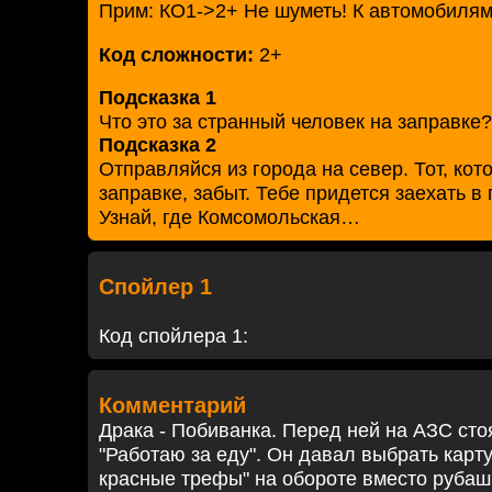
Прим: КО1->2+ Не шуметь! К автомобилям
Код сложности:
2+
Подсказка 1
Что это за странный человек на заправке? 
Подсказка 2
Отправляйся из города на север. Тот, кот
заправке, забыт. Тебе придется заехать в
Узнай, где Комсомольская…
Спойлер 1
Код спойлера 1:
Комментарий
Драка - Побиванка. Перед ней на АЗС сто
"Работаю за еду". Он давал выбрать карт
красные трефы" на обороте вместо рубаш