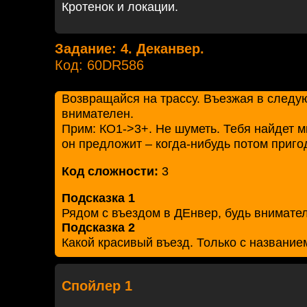
Кротенок и локации.
Задание: 4. Деканвер.
Код: 60DR586
Возвращайся на трассу. Въезжая в следу
внимателен.
Прим: КО1->3+. Не шуметь. Тебя найдет ми
он предложит – когда-нибудь потом приго
Код сложности:
3
Подсказка 1
Рядом с въездом в ДЕнвер, будь внимате
Подсказка 2
Какой красивый въезд. Только с название
Спойлер 1