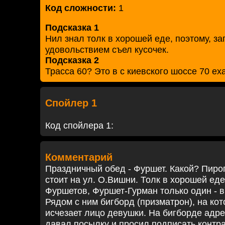
Код сложности:
1
Подсказка 1
Нил знал толк в хорошей еде, поэтому, за
удовольствием съел кусочек.
Подсказка 2
Трасса 60? Это в с киевского шоссе 70 ех
Спойлер 1
Код спойлера 1:
Комментарий
Праздничный обед - Фуршет. Какой? Пиро
стоит на ул. О.Вишни. Толк в хорошей еде
Фуршетов, Фуршет-Гурман только один - в
Рядом с ним бигборд (призматрон), на кот
исчезает лицо девушки. На бигборде адрес,
давал посылку и просил подписать контрак