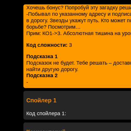
Хочешь бонус? Попробуй эту загадку реши
-Побывал по указанному адресу и подпис
в дорогу. Звезды укажут путь. Кто может 
борьбе? Посмотрим…
Прим: КО1->3. Абсолютная тишина на уров
Код сложности:
3
Подсказка 1
Подсказок не будет. Тебе решать – доста
найти другую дорогу.
Подсказка 2
-
Спойлер 1
Код спойлера 1: