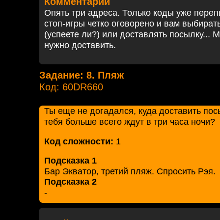
Комментарий
Опять три адреса. Только коды уже пере
стоп-игры четко оговорено и вам выбирать
(успеете ли?) или доставлять посылку... 
нужно доставить.
Задание: 8. Пляж
Код: 60DR660
Ты еще не догадался, куда доставить пос
тебя больше всего ждут в три часа ночи?
Код сложности:
1
Подсказка 1
Бар Экватор, третий пляж. Спросить Рэя.
Подсказка 2
-