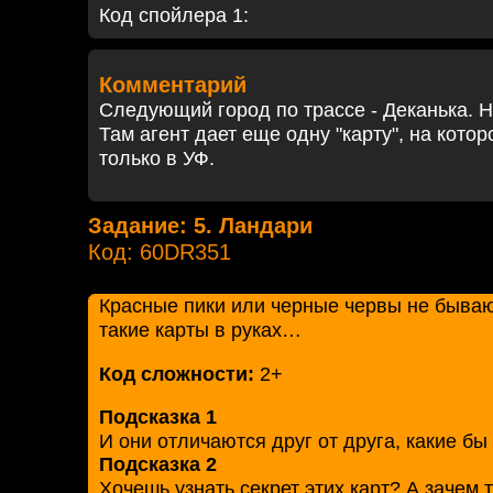
Код спойлера 1:
Комментарий
Следующий город по трассе - Деканька. Н
Там агент дает еще одну "карту", на кото
только в УФ.
Задание: 5. Ландари
Код: 60DR351
Красные пики или черные червы не быва
такие карты в руках…
Код сложности:
2+
Подсказка 1
И они отличаются друг от друга, какие бы
Подсказка 2
Хочешь узнать секрет этих карт? А зачем