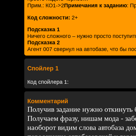
Прим.: КО1->2
Примечания к заданию
: П
Код сложности:
2+
Подсказка 1
Ничего сложного – нужно просто поступит
Подсказка 2
Агент 007 свернул на автобазе, что бы по
Спойлер 1
Код спойлера 1:
Комментарий
Получив задание нужно откинуть 
Получаем фразу, нишам мода - забо
наоборот видим слова автобаза до