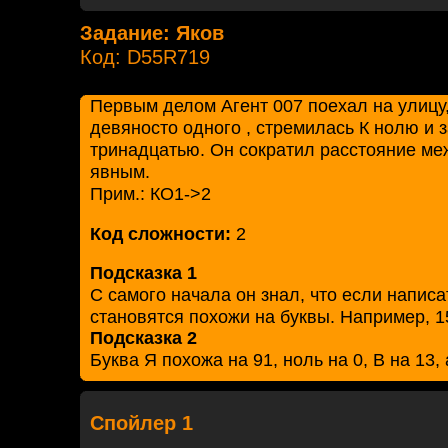
Задание: Яков
Код: D55R719
Первым делом Агент 007 поехал на улицу,
девяносто одного , стремилась К нолю и 
тринадцатью. Он сократил расстояние ме
явным.
Прим.: КО1->2
Код сложности:
2
Подсказка 1
С самого начала он знал, что если написа
становятся похожи на буквы. Например, 
Подсказка 2
Буква Я похожа на 91, ноль на 0, В на 13,
Спойлер 1