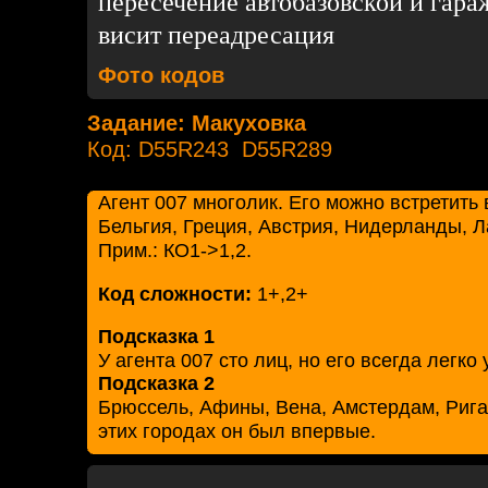
пересечение автобазовской и гара
висит переадресация
Фото кодов
Задание: Макуховка
Код: D55R243 D55R289
Агент 007 многолик. Его можно встретить 
Бельгия, Греция, Австрия, Нидерланды, Л
Прим.: КО1->1,2.
Код сложности:
1+,2+
Подсказка 1
У агента 007 сто лиц, но его всегда легко 
Подсказка 2
Брюссель, Афины, Вена, Амстердам, Рига
этих городах он был впервые.