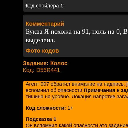
Код спойлера 1:
Комментарий
Буква Я похожа на 91, ноль на 0, В
выделена.
Фото кодов
Задание: Колос
Код: D55R441
Агент 007 обратил внимание на надпись: j
вспомнил об опасности.
Примечания к з
тишина на уровне. Локация напротив зага
Код сложности:
1+
Подсказка 1
Он вспомнил какой опасности это задание