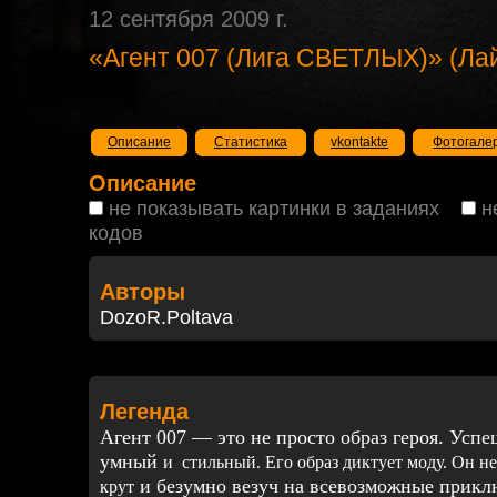
12 сентября 2009 г.
«Агент 007 (Лига СВЕТЛЫХ)» (Ла
Описание
Статистика
vkontakte
Фотогале
Описание
не показывать картинки в заданиях
н
кодов
Авторы
DozoR.Poltava
Легенда
Агент 007 — это не просто образ героя. Усп
умный
и
стильный. Его образ диктует моду. Он н
и безумно везуч на всевозможные прикл
крут