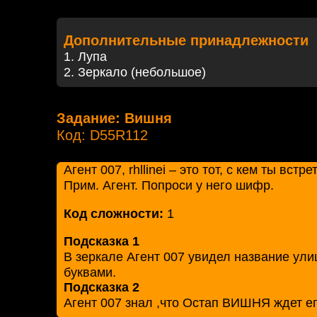
Дополнительные принадлежности
1. Лупа
2. Зеркало (небольшое)
Задание: Вишня
Код: D55R112
Агент 007, rhllinei – это тот, с кем ты вст
Прим. Агент. Попроси у него шифр.
Код сложности:
1
Подсказка 1
В зеркале Агент 007 увидел название ул
буквами.
Подсказка 2
Агент 007 знал ,что Остап ВИШНЯ ждет ег