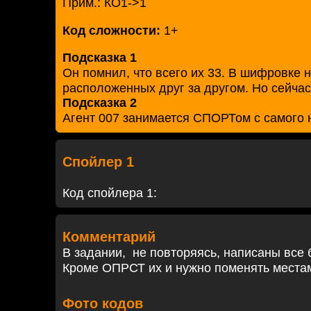
Прим.: КО1->1
Код сложности:
1+
Подсказка 1
Он помнил, что всего их 33. В шифровке н
расположенных друг за другом. Но сейча
Подсказка 2
Агент 007 занимается СПОРТом с самого 
Спойлер 1
Код спойлера 1:
Комментарий
В задании,
не повторяясь, написаны все 
Кроме ОПРСТ их и нужно поменять места
Фото кодов