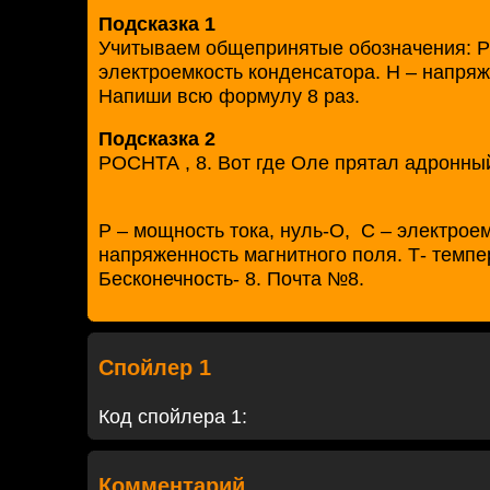
Подсказка 1
Учитываем общепринятые обозначения: Р 
электроемкость конденсатора. Н – напряж
Напиши всю формулу 8 раз.
Подсказка 2
РОСНТА , 8. Вот где Оле прятал адронны
Р – мощность тока, нуль-О, С – электрое
напряженность магнитного поля. Т- темпер
Бесконечность- 8. Почта №8.
Спойлер 1
Код спойлера 1:
Комментарий