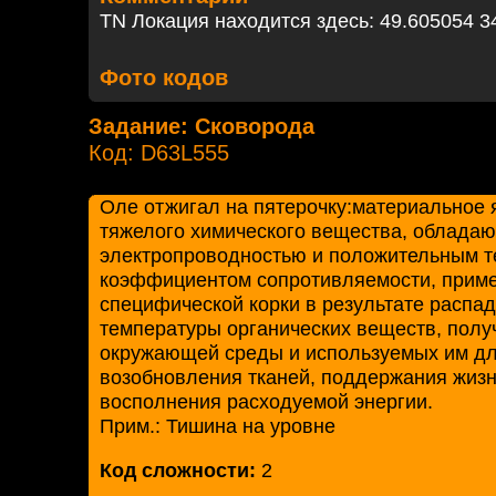
TN Локация находится здесь: 49.605054 3
Фото кодов
Задание: Сковорода
Код: D63L555
Оле отжигал на пятерочку:материальное 
тяжелого химического вещества, облада
электропроводностью и положительным 
коэффициентом сопротивляемости, прим
специфической корки в результате распа
температуры органических веществ, полу
окружающей среды и используемых им дл
возобновления тканей, поддержания жизн
восполнения расходуемой энергии.
Прим.: Тишина на уровне
Код сложности:
2