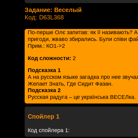
Задание: Веселый
Код: D63L368
По-перше Олє запитав: як її називають? А
пригоди, жваво збирались. Були співи фай
Прим.: КО1->2
Код сложности:
2
Подсказка 1
А на русском языке загадка про нее звуч
Желает Знать, Где Сидит Фазан.
Подсказка 2
Русская радуга – це українська ВЕСЕЛка.
Спойлер 1
Код спойлера 1: