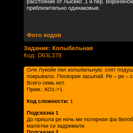
расстояние от Лысеко ,1 и пер. Воронянс
приблизительно одинаковые.
Фото кодов
Задание: Колыбельная
Код: D63L378
Оле Лукойе пел колыбельную: спят подуш
покрывало. Поскорее засыпай. Ре – ре – с
Всего семь нот.
Прим.: КО1->1
Код сложности:
1
Подсказка 1
До пришла ре ночь ми полярная фа белоб
малютки си задремали.
Подсказка 2