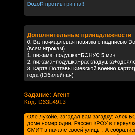
DozoR против гриппа!!
Дополнительные принадлежности
0. Ватно-марлевая повязка с надписью D
(всем игрокам)
1. пижама+подушка=БОНУС 5 мин
2. пижама+подушка+раскладушка+одеял
3. Карта Полтавы Киевской военно-карто
года (Юбилейная)
Задание: Агент
Код: D63L4913
Оле Лукойе, загадал вам загадку: Алек 
доме номер один, Рассел КРОУ в переулк
СМИТ в начале своей улицы . А собрались 