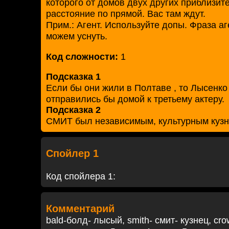
которого от домов двух других приблизит
расстояние по прямой. Вас там ждут.
Прим.: Агент. Используйте допы. Фраза аг
можем уснуть.
Код сложности:
1
Подсказка 1
Если бы они жили в Полтаве , то Лысенко
отправились бы домой к третьему актеру.
Подсказка 2
СМИТ был независимым, культурным кузн
Спойлер 1
Код спойлера 1:
Комментарий
bald-болд- лысый, smith- смит- кузнец, cr