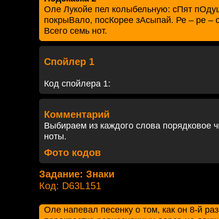
Оле Лукойе пел колыбельную: сПят пОду
покрыВало, посКорее зАсыпай. Ре – ре – с
Всего семь нот.
Спойлер 1
Код спойлера 1:
Комментарий
Выбираем из каждого слова порядковое 
ноты.
Фото кодов
Задание: Знаки
Код: D63L151
Оле напевал песенку о том, как он 8-й раз