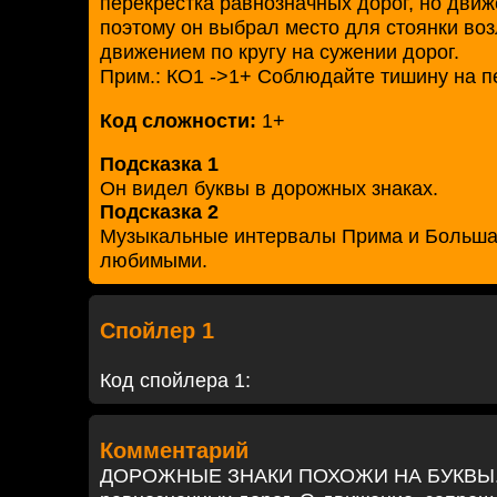
перекрестка равнозначных дорог, но дви
поэтому он выбрал место для стоянки воз
движением по кругу на сужении дорог.
Прим.: КО1 ->1+ Соблюдайте тишину на п
Код сложности:
1+
Подсказка 1
Он видел буквы в дорожных знаках.
Подсказка 2
Музыкальные интервалы Прима и Больша
любимыми.
Спойлер 1
Код спойлера 1:
Комментарий
ДОРОЖНЫЕ ЗНАКИ ПОХОЖИ НА БУКВЫ. Х