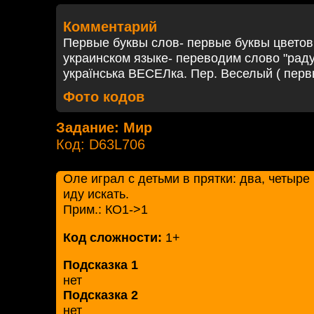
Комментарий
Первые буквы слов- первые буквы цветов
украинском языке- переводим слово "радуг
українська ВЕСЕЛка. Пер. Веселый ( перв
Фото кодов
Задание: Мир
Код: D63L706
Оле играл с детьми в прятки: два, четыре ,
иду искать.
Прим.: КО1->1
Код сложности:
1+
Подсказка 1
нет
Подсказка 2
нет