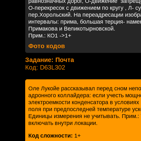
равнозначных дорог, О-движение запреще
О-перекресок с движением по кругу , Л- 
пер.Хорольский. На переадресации изоб
интервалы: прима, большая терция- намек
Примакова и Великотырновской.
Прим.: КО1 ->1+
Фото кодов
Задание: Почта
Код: D63L302
Оле Лукойе рассказывал перед сном не
адронного коллайдера: если учесть мощно
электроемкости конденсатора в условиях
поля при предпоследней температуре уск
Единицы измерения не учитывать. Прим.:
включать внутри локации.
Код сложности:
1+