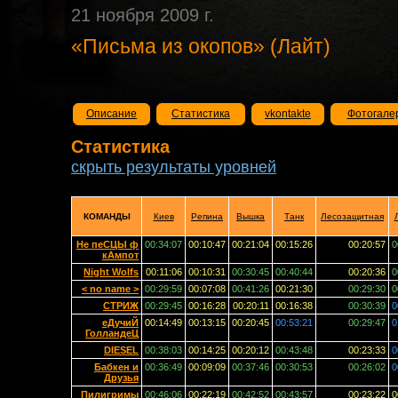
21 ноября 2009 г.
«Письма из окопов» (Лайт)
Описание
Статистика
vkontakte
Фотогале
Статистика
скрыть результаты уровней
КОМАНДЫ
Киев
Репина
Вышка
Танк
Лесозащитная
Не пеСЦЫ ф
00:34:07
00:10:47
00:21:04
00:15:26
00:20:57
0
кАмпот
Night Wolfs
00:11:06
00:10:31
00:30:45
00:40:44
00:20:36
0
< no name >
00:29:59
00:07:08
00:41:26
00:21:30
00:29:30
0
СТРИЖ
00:29:45
00:16:28
00:20:11
00:16:38
00:30:39
0
еДучиЙ
00:14:49
00:13:15
00:20:45
00:53:21
00:29:47
0
ГолландеЦ
DIESEL
00:38:03
00:14:25
00:20:12
00:43:48
00:23:33
0
Бабкен и
00:36:49
00:09:09
00:37:46
00:30:53
00:26:02
0
Друзья
Пилигримы
00:46:06
00:22:19
00:42:52
00:43:57
00:23:22
0