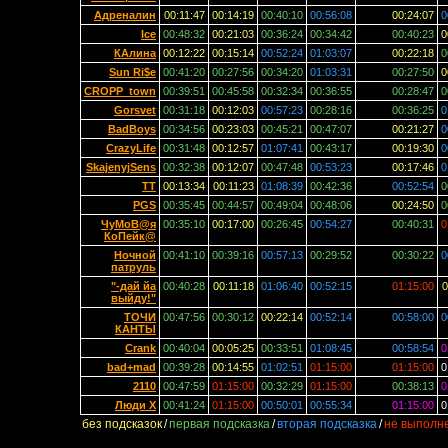
Адреналин
00:11:47
00:14:19
00:40:10
00:56:08
00:24:07
0
Ice
00:48:32
00:21:03
00:36:24
00:34:42
00:40:23
0
КАлина
00:12:22
00:15:14
00:52:24
01:03:07
00:22:18
0
Sun Ri$e
00:41:20
00:27:56
00:34:20
01:03:31
00:27:50
0
CROPP_town
00:39:51
00:45:58
00:32:34
00:36:55
00:28:47
0
Gorsvet
00:31:18
00:12:03
00:57:23
00:28:16
00:36:25
0
BadBoys
00:34:56
00:23:03
00:45:21
00:47:07
00:21:27
0
CrazyLife
00:31:48
00:12:57
01:07:41
00:43:17
00:19:30
0
SkajenyjSens
00:32:38
00:12:07
00:47:48
00:53:23
00:17:46
0
TT
00:13:34
00:11:23
01:08:39
00:42:36
00:52:54
0
PGS
00:35:45
00:44:57
00:49:04
00:48:06
00:24:50
0
ЧуМоВ@я
00:35:10
00:17:00
00:26:45
00:54:27
00:40:31
0
КоПейк@
Ночной
00:41:10
00:39:16
00:57:13
00:29:52
00:30:22
0
патруль
"-дай йа
00:40:28
00:11:18
01:06:40
00:52:15
01:15:00
0
выйду!"
ТОЧИ
00:47:56
00:30:12
00:22:14
00:52:14
00:58:00
0
КАНТЫ
Crank
00:40:04
00:05:25
00:33:51
01:08:45
00:58:54
0
bad+mad
00:39:28
00:14:55
01:02:51
01:15:00
01:15:00
0
2110
00:47:59
01:15:00
00:32:29
01:15:00
00:38:13
0
Люди X
00:41:24
01:15:00
00:50:01
00:55:34
01:15:00
0
без подсказок
/
первая подсказка
/
вторая подсказка
/
не выполн