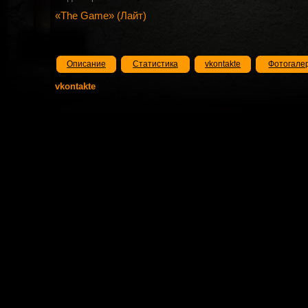
«The Game» (Лайт)
Описание
Статистика
vkontakte
Фотогале
vkontakte