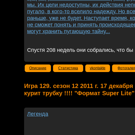
мы. Их цели недоступны, их действия неп
пугало, в кого-то вселило надежду. Но все
раньше, уже не будет. Наступает время, к
не сможет понять и принять происходяще
могут хранить пугающую тайну...
Спустя 208 недель они собрались, что бы в
Описание
Статистика
vkontakte
Фотогале
Игра 129. сезон 12 2011 г. 17 декабр
курит трубку !!!! "Формат Super Lite"
Легенда