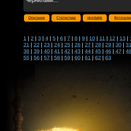
чернилами…
Описание
Статистика
vkontakte
Фотогале
1
|
2
|
3
|
4
|
5
|
6
|
7
|
8
|
9
|
10
|
11
|
12
|
13
|
21
|
22
|
23
|
24
|
25
|
26
|
27
|
28
|
29
|
30
|
3
38
|
39
|
40
|
41
|
42
|
43
|
44
|
45
|
46
|
47
|
4
55
|
56
|
57
|
58
|
59
|
60
|
61
|
62
|
63