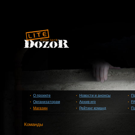
О проекте
Новости и анонсы
П
Организаторам
Архив игр
F
Магазин
Рейтинг команд
П
Команды