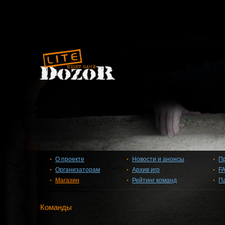
О проекте
Новости и анонсы
П
Организаторам
Архив игр
F
Магазин
Рейтинг команд
П
Команды