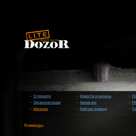
О проекте
Новости и анонсы
П
Организаторам
Архив игр
F
Магазин
Рейтинг команд
П
Команды