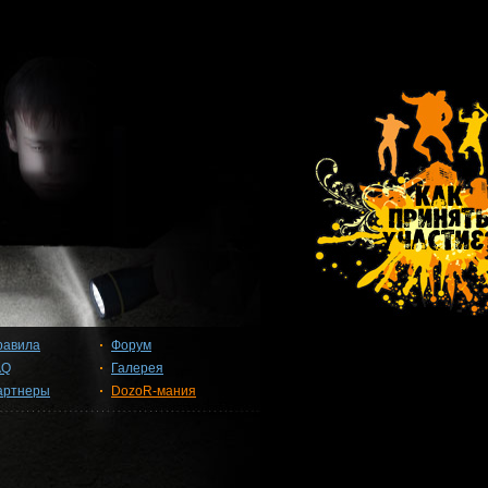
равила
Форум
AQ
Галерея
артнеры
DozoR-мания