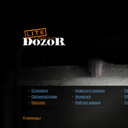
О проекте
Новости и анонсы
П
Организаторам
Архив игр
F
Магазин
Рейтинг команд
П
Команды