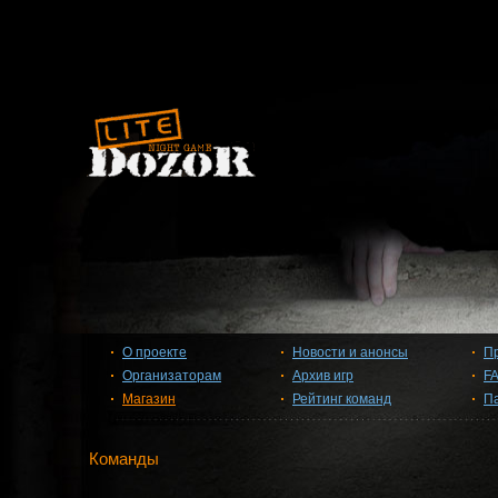
О проекте
Новости и анонсы
П
Организаторам
Архив игр
F
Магазин
Рейтинг команд
П
Команды