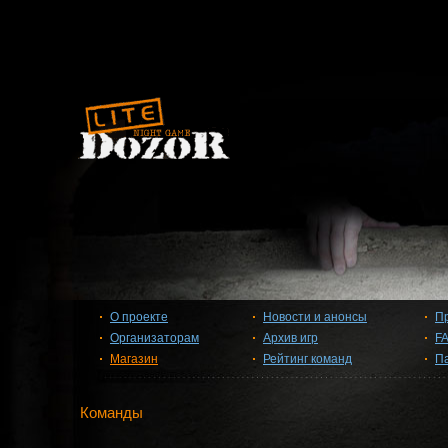
О проекте
Новости и анонсы
П
Организаторам
Архив игр
F
Магазин
Рейтинг команд
П
Команды