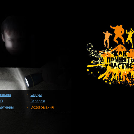
равила
Форум
AQ
Галерея
артнеры
DozoR-мания