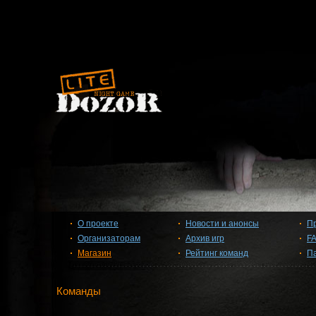
О проекте
Новости и анонсы
П
Организаторам
Архив игр
F
Магазин
Рейтинг команд
П
Команды