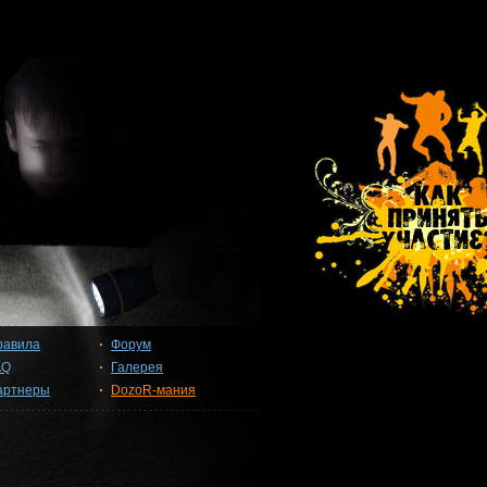
равила
Форум
AQ
Галерея
артнеры
DozoR-мания