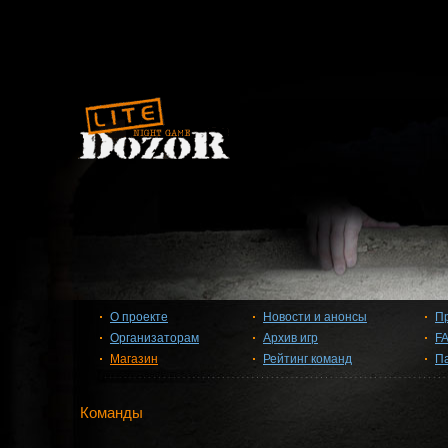
О проекте
Новости и анонсы
П
Организаторам
Архив игр
F
Магазин
Рейтинг команд
П
Команды